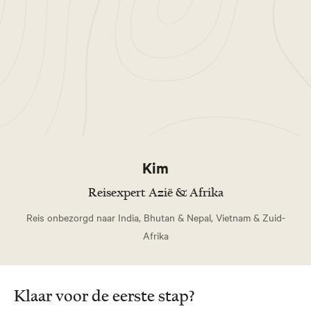
Bolivia Rondreis - 15 dagen
Het Vergeten Paradijs
Een unieke reis door ongerepte natuur, hoge Andes-
pieken en traditionele dorpen.
Kim
Reisexpert Azië & Afrika
Reis onbezorgd naar India, Bhutan & Nepal, Vietnam & Zuid-
Afrika
Ilses
Favoriet
Klaar voor de eerste stap?