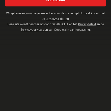
Pura Paixão
Ontdek samba, kleurrijke steden en een mix van
Wij gebruiken jouw gegevens enkel voor de mailinglijst. Ik ga akkoord met
natuurparken en bruisende cultuur.
de
privacyverklaring
.
Deze site wordt beschermd door reCAPTCHA en het
Privacybeleid
en de
Servicevoorwaarden
van Google zijn van toepassing.
Cambodja & Laos Rondreis - 16 dagen
Maanstad & Avondrijk
Van de iconische Angkor Wat tot de rustige rivierdorpen