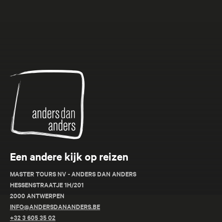
van Laos: een unieke ervaring in Zuidoost-Azië.
Anders
dan
Anders
Een andere kijk op reizen
Canada Rondreis - 18 dagen
Passage to Alaska
MASTER TOURS NV - ANDERS DAN ANDERS
HESSENSTRAATJE 1H/201
Beleef de pracht van Canada en Alaska met iconische
2000 ANTWERPEN
INFO@ANDERSDANANDERS.BE
steden, serene meren en majestueuze natuur.
+32 3 605 35 02