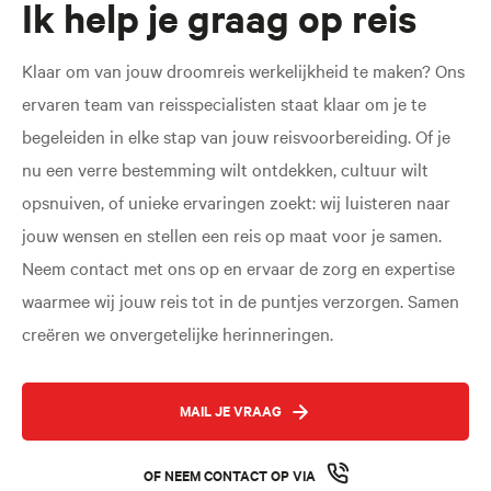
Ik help je graag op reis
Klaar om van jouw droomreis werkelijkheid te maken? Ons
Nieuw
Borneo Rondreis - 16 dagen
ervaren team van reisspecialisten staat klaar om je te
Land of the Hornbills
begeleiden in elke stap van jouw reisvoorbereiding. Of je
Verken tropische regenwouden, ontmoet orang-oetans en
nu een verre bestemming wilt ontdekken, cultuur wilt
ontdek de rijke biodiversiteit van Borneo.
opsnuiven, of unieke ervaringen zoekt: wij luisteren naar
jouw wensen en stellen een reis op maat voor je samen.
Neem contact met ons op en ervaar de zorg en expertise
waarmee wij jouw reis tot in de puntjes verzorgen. Samen
creëren we onvergetelijke herinneringen.
Kristiens
Favoriet
MAIL JE VRAAG
OF NEEM CONTACT OP VIA