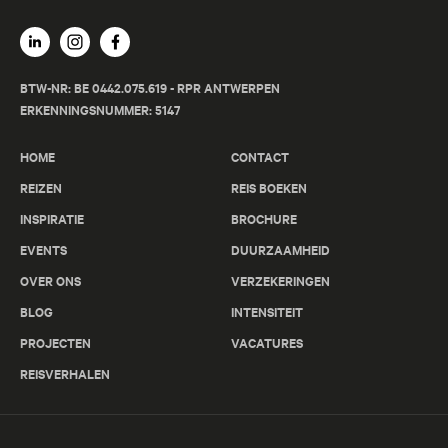
BTW-NR: BE 0442.075.619 - RPR ANTWERPEN
ERKENNINGSNUMMER: 5147
HOME
CONTACT
REIZEN
REIS BOEKEN
INSPIRATIE
BROCHURE
EVENTS
DUURZAAMHEID
Vernieuwd
Chili Rondreis - 16 dagen
OVER ONS
VERZEKERINGEN
Extremo Sur
BLOG
INTENSITEIT
Van de fascinerende maanlandschappen in het noorden,
PROJECTEN
VACATURES
het ongerepte en ruige Patagonië in het zuiden tot het
REISVERHALEN
mysterieuze Paaseiland.