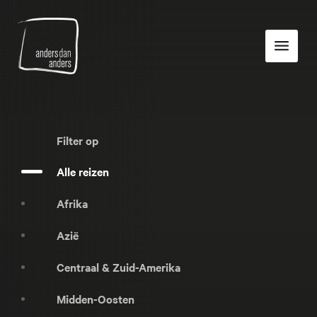
Anders
Toon
dan
navigatie
Anders
Filter op
Alle reizen
Afrika
Azië
Centraal & Zuid-Amerika
Midden-Oosten