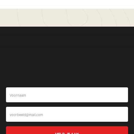
Botswana & Zambia Rondreis - 11 dagen
Zambezi, Chobe en Okavango
Van de Okavango Delta tot de Victoriawatervallen: een
safari door pure wildernis.
Meer beleven
Vernieuwd
Brazilië Rondreis - 15 dagen