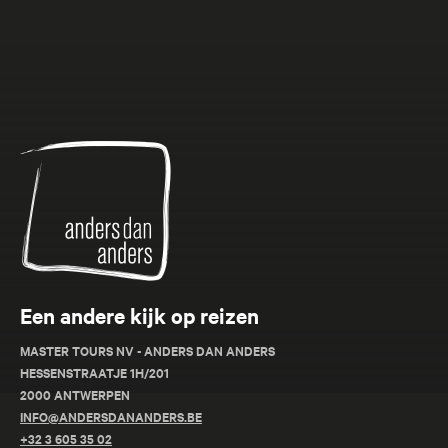
heeft het allemaal!
Anders
Kyra's
dan
Favoriet
Anders
Een andere kijk op reizen
Peru Rondreis - 21 dagen
Lofzang van de Amazone
MASTER TOURS NV - ANDERS DAN ANDERS
HESSENSTRAATJE 1H/201
Combineer een luxe Amazone-cruise met iconische
2000 ANTWERPEN
INFO@ANDERSDANANDERS.BE
bestemmingen zoals de imposante Andes, het
+32 3 605 35 02