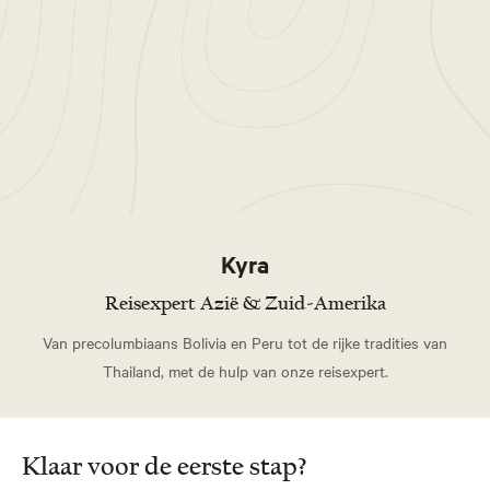
Vernieuwd
Ecuador Rondreis - 16 dagen
Amazonix
Een betoverende reis door kleurrijk Ecuador waar vier
werelden samensmelten.
Kyra
Reisexpert Azië & Zuid-Amerika
Van precolumbiaans Bolivia en Peru tot de rijke tradities van
Thailand, met de hulp van onze reisexpert.
Klaar voor de eerste stap?
Vernieuwd
Ecuador Rondreis - 14 dagen