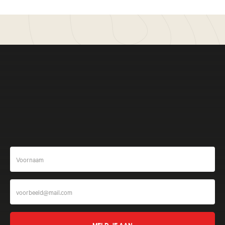
Een betoverende reis door Guatemala &amp; Belize: van
oude Maya-tempels tot tropische regenwouden en
adembenemende natuur.
Meer beleven
Nieuw
Mexico Rondreis - 14 dagen
El Camino Real
Reis langs de eeuwenoude koninklijke weg die Mexico-