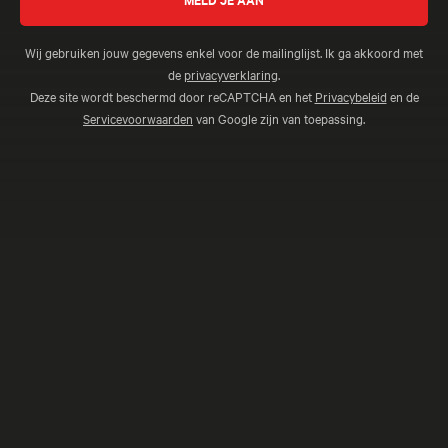
Stad verbond met het noorden. Hoogtepunt is de treinreis
door de indrukwekkende Koper...
Wij gebruiken jouw gegevens enkel voor de mailinglijst. Ik ga akkoord met
de
privacyverklaring
.
Deze site wordt beschermd door reCAPTCHA en het
Privacybeleid
en de
Servicevoorwaarden
van Google zijn van toepassing.
Mexico Rondreis - 16 dagen
El Secreto De Pakal
Prachtige natuur, kleurrijke steden en fascinerende sites
die herinneren aan de Azteken en de Maya’s: deze reis