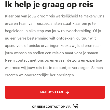
Ik help je graag op reis
Darwin’s Voyage
Ontdek het betoverende Amazonewoud en de ongerepte
Klaar om van jouw droomreis werkelijkheid te maken? Ons
Galápagosarchipel tijdens deze ‘once in a lifetime’-reis.
ervaren team van reisspecialisten staat klaar om je te
begeleiden in elke stap van jouw reisvoorbereiding. Of je
nu een verre bestemming wilt ontdekken, cultuur wilt
opsnuiven, of unieke ervaringen zoekt: wij luisteren naar
jouw wensen en stellen een reis op maat voor je samen.
Neem contact met ons op en ervaar de zorg en expertise
waarmee wij jouw reis tot in de puntjes verzorgen. Samen
creëren we onvergetelijke herinneringen.
MAIL JE VRAAG
Belize & Guatemala Rondreis - 14 dagen
Vlucht van de Quetzal
OF NEEM CONTACT OP VIA