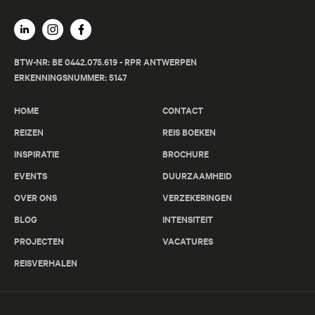
Titicacameer en Lima’s historische charme.
BTW-NR: BE 0442.075.619 - RPR ANTWERPEN
ERKENNINGSNUMMER: 5147
HOME
CONTACT
REIZEN
REIS BOEKEN
INSPIRATIE
BROCHURE
EVENTS
DUURZAAMHEID
OVER ONS
VERZEKERINGEN
Peru Rondreis - 14 dagen
BLOG
INTENSITEIT
In het Spoor van de Inca's
PROJECTEN
VACATURES
Beleef de hoogtepunten van Peru: van wereldwonder
REISVERHALEN
Machu Picchu en historische steden Cusco en Arequipa
tot de indrukwekkende Colca Canyon.