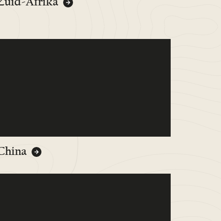
Zuid-Afrika
China