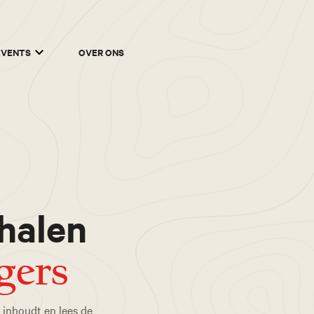
EVENTS
OVER ONS
halen
igers
 inhoudt en lees de