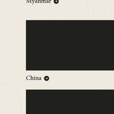
Myanmar
China