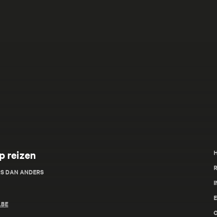
p reizen
R
RS DAN ANDERS
I
.BE