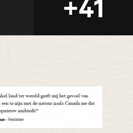
+41
kel land ter wereld geeft mij het gevoel van
 een te zijn met de natuur zoals Canada me dat
opnieuw aanbiedt!”
ippe
- Reisleider