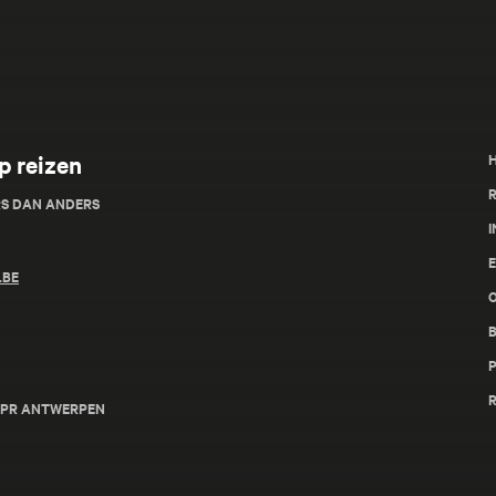
p reizen
R
RS DAN ANDERS
I
.BE
- RPR ANTWERPEN