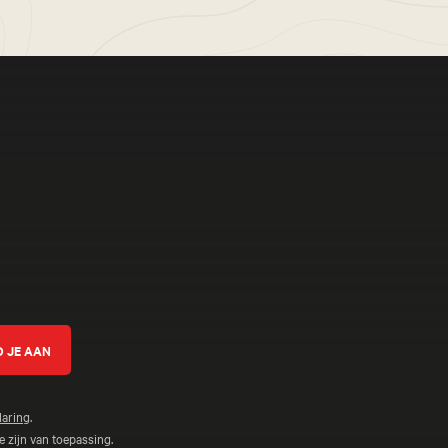
ven
laring
.
 zijn van toepassing.