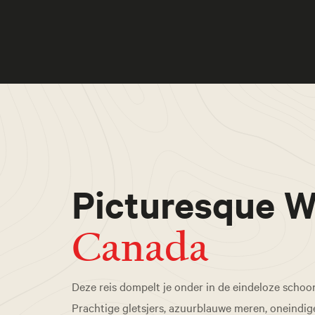
Picturesque W
Canada
Deze reis dompelt je onder in de eindeloze schoon
Prachtige gletsjers, azuurblauwe meren, oneindig