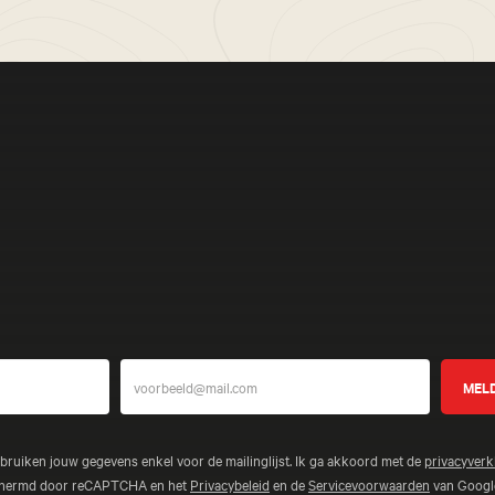
Meer bele
ebruiken jouw gegevens enkel voor de mailinglijst. Ik ga akkoord met de
privacyverk
schermd door reCAPTCHA en het
Privacybeleid
en de
Servicevoorwaarden
van Google