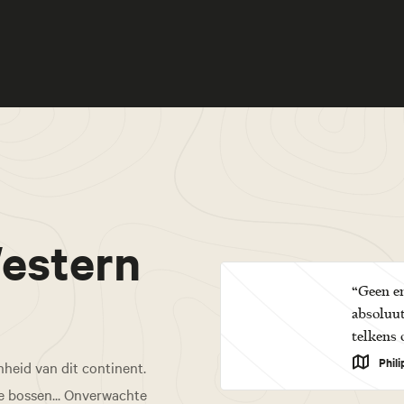
estern
“Geen en
absoluut
telkens 
Phil
heid van dit continent.
e bossen... Onverwachte