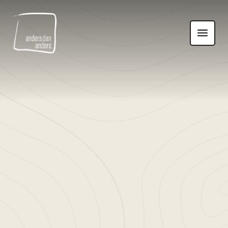
Anders
Toon
dan
navigatie
Anders