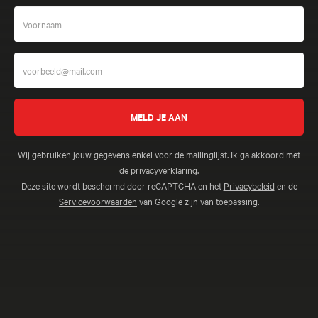
Wij gebruiken jouw gegevens enkel voor de mailinglijst. Ik ga akkoord met
de
privacyverklaring
.
Deze site wordt beschermd door reCAPTCHA en het
Privacybeleid
en de
Servicevoorwaarden
van Google zijn van toepassing.