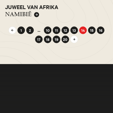
JUWEEL VAN AFRIKA
NAMIBIË
1
2
…
10
11
12
13
14
15
16
17
18
19
20
Meer beleven