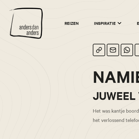
Anders
REIZEN
INSPIRATIE
dan
Anders
NAMI
JUWEEL 
Het was kantje boordj
het verlossend telef