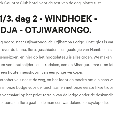
 Country Club hotel voor de rest van de dag, platte rust.
1/3. dag 2 - WINDHOEK -
JA - OTJIWARONGO.
g noord, naar Otjiwarongo, de Otjibamba Lodge. Onze gids is van
t over de fauna, flora, geschiedenis en geologie van Namibie in sa
enseizoen, en hier op het hoogplateau is alles groen. We maken 
um van houtsnijders en strodaken, aan de Mbangura markt en lat
 een houten neushoorn van een jonge verkoper.
ietenheuvels naast de weg, en het loont de moeite om die eens va
en in onze Lodge voor de lunch samen met onze eerste fikse trop
voetsafari op het prive terrein van de lodge onder de deskundig
de fauna en flora gaat is de man een wandelende encyclopedie.