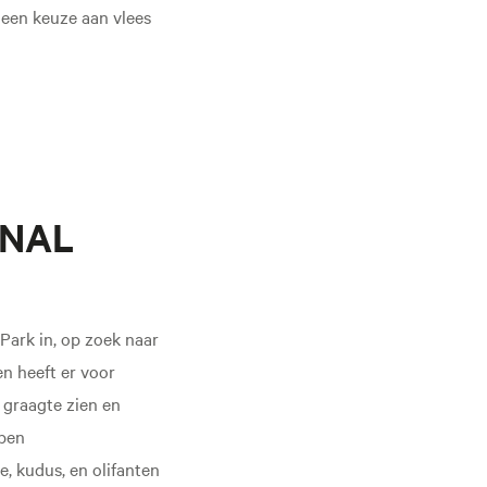
t een keuze aan vlees
ONAL
Park in, op zoek naar
en heeft er voor
 graagte zien en
open
, kudus, en olifanten