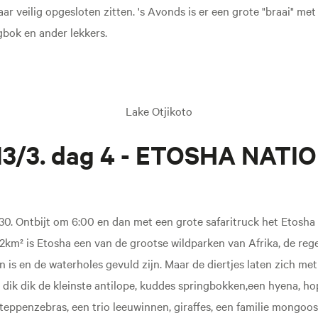
aar veilig opgesloten zitten. 's Avonds is er een grote "braai" me
gbok en ander lekkers.
Lake Otjikoto
13/3. dag 4 - ETOSHA NATI
:30. Ontbijt om 6:00 en dan met een grote safaritruck het Etosha 
12km² is Etosha een van de grootse wildparken van Afrika, de reg
 is en de waterholes gevuld zijn. Maar de diertjes laten zich met
 dik dik de kleinste antilope, kuddes springbokken,een hyena, h
eppenzebras, een trio leeuwinnen, giraffes, een familie mongoose