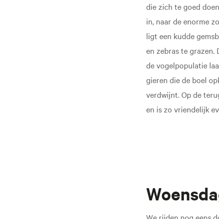
die zich te goed doe
in, naar de enorme z
ligt een kudde gems
en zebras te grazen.
de vogelpopulatie laat
gieren die de boel o
verdwijnt. Op de teru
en is zo vriendelijk e
Woensdag
We rijden nog eens do