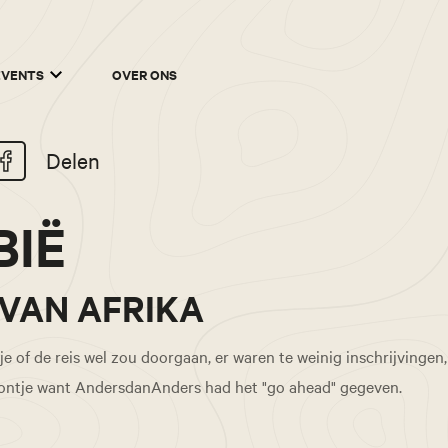
EVENTS
OVER ONS
Delen
BIË
VAN AFRIKA
e of de reis wel zou doorgaan, er waren te weinig inschrijvinge
oontje want AndersdanAnders had het "go ahead" gegeven.