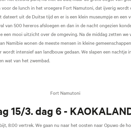
 voor de lunch in het vroegere Fort Namutoni, dat ijverig word
t dateert uit de Duitse tijd en er is een klein museumpje en een 
val van 500 hereros afsloegen en dan in de nacht ongezien kon
je een mooi uitzicht over de omgeving. Na de middag zetten we 
l van Namibie wonen de meeste mensen in kleine gemeenschappen e
r wordt intensief aan landbouw gedaan. We slapen een nachtje i
en wat van het zwembad.
Fort Namutoni
g 15/3. dag 6 - KAOKALAND
ntbijt, 8:00 vertrek. We gaan nu naar het oosten naar Opuwo de h