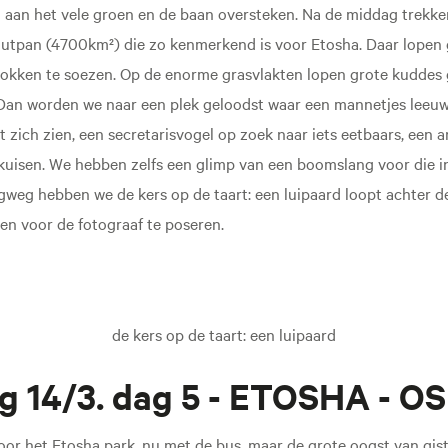
n aan het vele groen en de baan oversteken. Na de middag trekke
outpan (4700km²) die zo kenmerkend is voor Etosha. Daar lopen g
bokken te soezen. Op de enorme grasvlakten lopen grote kudde
 Dan worden we naar een plek geloodst waar een mannetjes leeu
 zich zien, een secretarisvogel op zoek naar iets eetbaars, een ar
pkuisen. We hebben zelfs een glimp van een boomslang voor die i
gweg hebben we de kers op de taart: een luipaard loopt achter d
ven voor de fotograaf te poseren.
de kers op de taart: een luipaard
 14/3. dag 5 - ETOSHA - O
or het Etosha park, nu met de bus, maar de grote oogst van giste