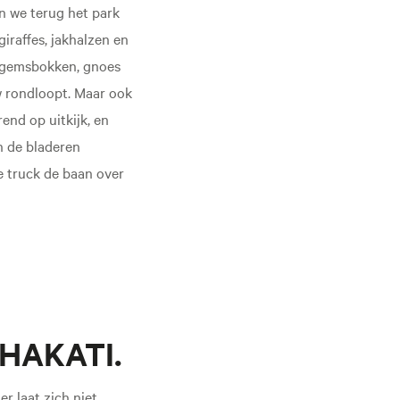
n we terug het park
iraffes, jakhalzen en
s gemsbokken, gnoes
w rondloopt. Maar ook
end op uitkijk, en
n de bladeren
e truck de baan over
SHAKATI.
r laat zich niet