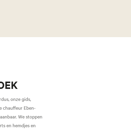
HOEK
dus, onze gids,
ze chauffeur Eben-
staanbaar. We stoppen
rts en hemdjes en