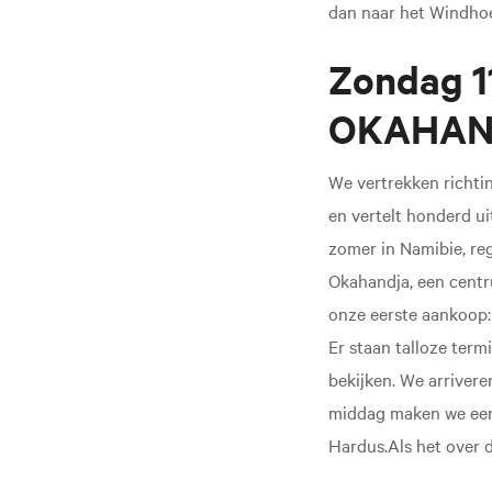
dan naar het Windhoek
Zondag 1
OKAHAND
We vertrekken richtin
en vertelt honderd ui
zomer in Namibie, reg
Okahandja, een centr
onze eerste aankoop:
Er staan talloze term
bekijken. We arriver
middag maken we een 
Hardus.Als het over 