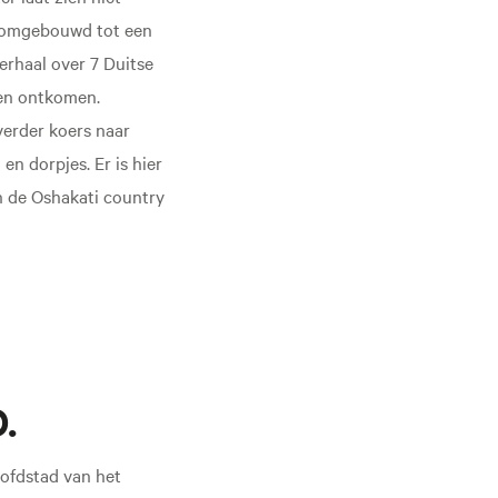
t omgebouwd tot een
verhaal over 7 Duitse
den ontkomen.
verder koers naar
n dorpjes. Er is hier
n de Oshakati country
.
oofdstad van het