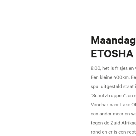
Maandag 
ETOSHA 
8:00, het is frisjes 
Een kleine 400km. Ee
spul uitgestald staat
"Schutztruppen", en e
Vandaar naar Lake Ot
een ander meer en waa
tegen de Zuid Afrikaa
rond en er is een rep