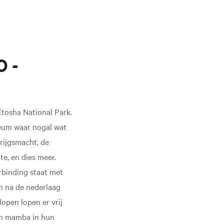
O -
Etosha National Park.
eum waar nogal wat
krijgsmacht, de
te, en dies meer.
rbinding staat met
n na de nederlaag
open lopen er vrij
 en mamba in hun