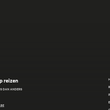
p reizen
R
RS DAN ANDERS
I
.BE