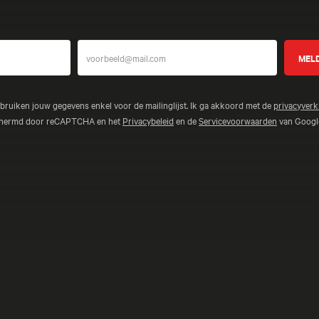
ebruiken jouw gegevens enkel voor de mailinglijst. Ik ga akkoord met de
privacyverk
schermd door reCAPTCHA en het
Privacybeleid
en de
Servicevoorwaarden
van Google