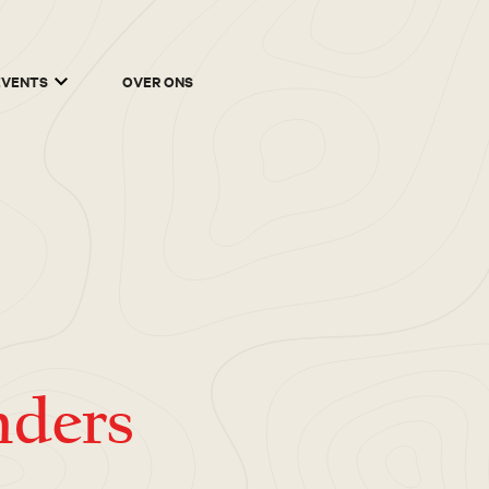
EVENTS
OVER ONS
nders