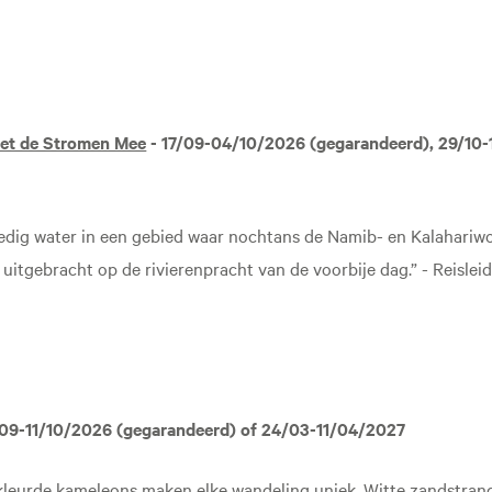
et de Stromen Mee
- 17/09-04/10/2026 (gegarandeerd), 29/10-
dig water in een gebied waar nochtans de Namib- en Kalahariw
 uitgebracht op de rivierenpracht van de voorbije dag.” - Reisl
09-11/10/2026 (gegarandeerd) of 24/03-11/04/2027
gekleurde kameleons maken elke wandeling uniek. Witte zandstra