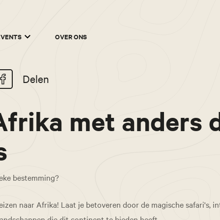
EVENTS
OVER ONS
Delen
Afrika met anders 
s
ieke bestemming?
zen naar Afrika! Laat je betoveren door de magische safari's, i
dschappen die dit continent te bieden heeft.