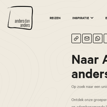
Anders
REIZEN
INSPIRATIE
dan
Anders
Naar 
ander
Op zoek naar een un
Ontdek onze groepsrei
en adembenemende lan