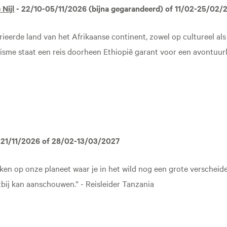
Nijl
- 22/10-05/11/2026 (bijna gegarandeerd) of 11/02-25/02/
arieerde land van het Afrikaanse continent, zowel op cultureel al
sme staat een reis doorheen Ethiopië garant voor een avontuurlij
-21/11/2026 of 28/02-13/03/2027
kken op onze planeet waar je in het wild nog een grote verschei
tbij kan aanschouwen.” - Reisleider Tanzania