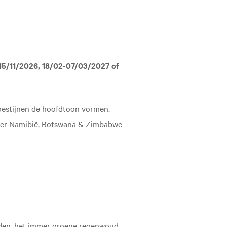
15/11/2026, 18/02-07/03/2027 of
oestijnen de hoofdtoon vormen.
eider Namibië, Botswana & Zimbabwe
nden, het immer groene regenwoud