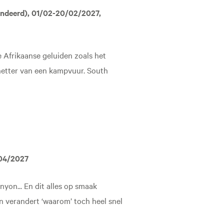
andeerd), 01/02-20/02/2027,
e Afrikaanse geluiden zoals het
knetter van een kampvuur. South
/04/2027
yon... En dit alles op smaak
n verandert ‘waarom’ toch heel snel