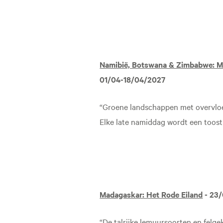
Namibië, Botswana & Zimbabwe: M
01/04-18/04/2027
“Groene landschappen met overvloe
Elke late namiddag wordt een toost
Madagaskar: Het Rode Eiland
- 23/
“De talrijke lemuursoorten en fel