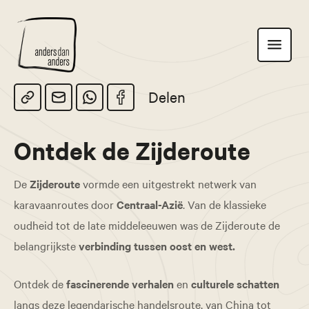
Anders
Toon
dan
navigatie
Anders
Delen
Ontdek de Zijderoute
De
Zijderoute
vormde een uitgestrekt netwerk van
karavaanroutes door
Centraal-Azië
. Van de klassieke
oudheid tot de late middeleeuwen was de Zijderoute de
belangrijkste
verbinding tussen oost en west.
Ontdek de
fascinerende verhalen
en
culturele schatten
langs deze legendarische handelsroute, van China tot