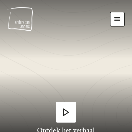
Anders
Toon
dan
navigatie
Anders
Ontdek het verhaal