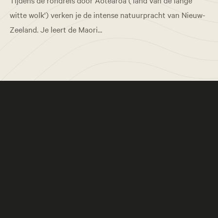
Tijdens de rondreis door Aotearoa ('land van de lange
witte wolk') verken je de intense natuurpracht van Nieuw-
Zeeland. Je leert de Maori...