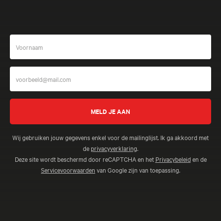
Wij gebruiken jouw gegevens enkel voor de mailinglijst. Ik ga akkoord met
de
privacyverklaring
.
Deze site wordt beschermd door reCAPTCHA en het
Privacybeleid
en de
Servicevoorwaarden
van Google zijn van toepassing.