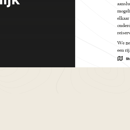
aanslu
mogel
elkaar
onderd
reiser
We zet
een rij
St