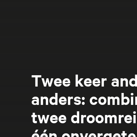
Twee keer and
anders: combi
twee droomrei
één onvergetel