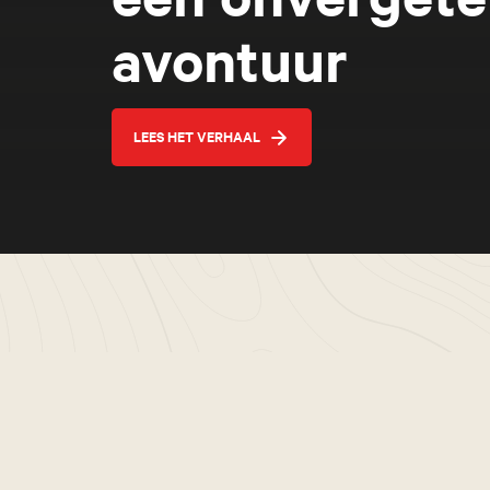
avontuur
LEES HET VERHAAL
Blog