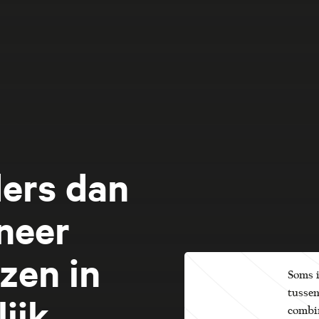
ers dan
neer
zen in
Soms i
tussen
ijk
combin