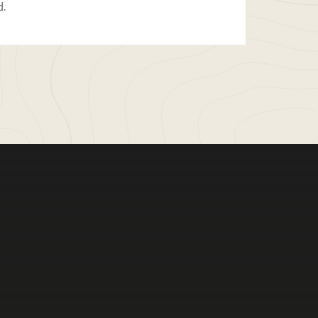
d.
ven