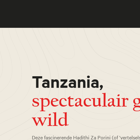
Tanzania,
spectaculair 
wild
Deze fascinerende Hadithi Za Porini (of 'vertelsels