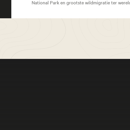
National Park en grootste wildmigratie ter werel
Meer bele