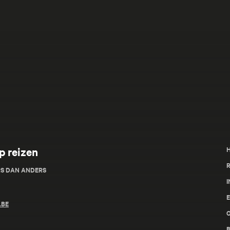
p reizen
R
RS DAN ANDERS
I
.BE