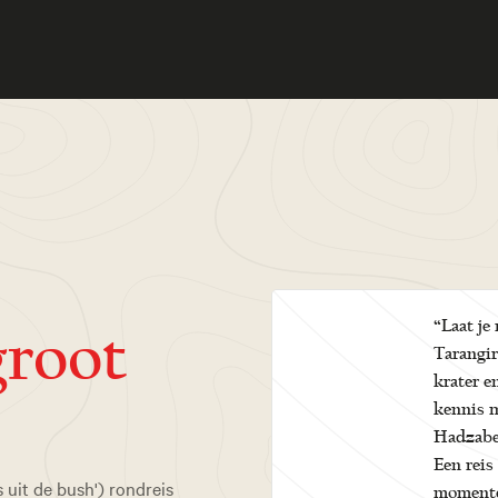
“Laat je
groot
Tarangir
krater e
kennis m
Hadzabe-
Een reis
 uit de bush') rondreis
moment