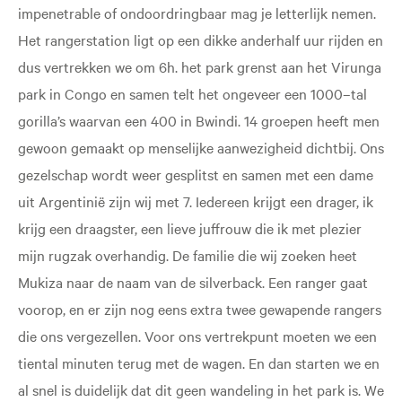
impenetrable of ondoordringbaar mag je letterlijk nemen.
Het rangerstation ligt op een dikke anderhalf uur rijden en
dus vertrekken we om 6h. het park grenst aan het Virunga
park in Congo en samen telt het ongeveer een 1000–tal
gorilla’s waarvan een 400 in Bwindi. 14 groepen heeft men
gewoon gemaakt op menselijke aanwezigheid dichtbij. Ons
gezelschap wordt weer gesplitst en samen met een dame
uit Argentinië zijn wij met 7. Iedereen krijgt een drager, ik
krijg een draagster, een lieve juffrouw die ik met plezier
mijn rugzak overhandig. De familie die wij zoeken heet
Mukiza naar de naam van de silverback. Een ranger gaat
voorop, en er zijn nog eens extra twee gewapende rangers
die ons vergezellen. Voor ons vertrekpunt moeten we een
tiental minuten terug met de wagen. En dan starten we en
al snel is duidelijk dat dit geen wandeling in het park is. We