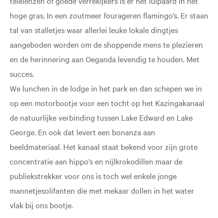
telelenzen of goede verrekijkers is er het luipaard in het
hoge gras. In een zoutmeer fourageren flamingo’s. Er staan
tal van stalletjes waar allerlei leuke lokale dingtjes
aangeboden worden om de shoppende mens te plezieren
en de herinnering aan Oeganda levendig te houden. Met
succes.
We lunchen in de lodge in het park en dan schepen we in
op een motorbootje voor een tocht op het Kazingakanaal
de natuurlijke verbinding tussen Lake Edward en Lake
George. En ook dat levert een bonanza aan
beeldmateriaal. Het kanaal staat bekend voor zijn grote
concentratie aan hippo’s en nijlkrokodillen maar de
publiekstrekker voor ons is toch wel enkele jonge
mannetjesolifanten die met mekaar dollen in het water
vlak bij ons bootje.