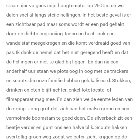
staan hier volgens mijn hoogtemeter op 2500m en we
dalen snel af langs steile hellingen. In het beste geval is er
een zichtbaar pad maar soms wordt er een pad gehakt
door de dichte begroeiing. Iedereen heeft ook een
wandelstaf meegekregen en die komt verdraaid goed van
pas. Ik dank de hemel dat het niet geregend heeft en dat
de hellingen er niet te glad bij liggen. En dan na een
anderhalf uur staan we plots oog in oog met de trackers
en scouts die onze familie hebben gelokaliseerd. Stokken,
drinken en eten blijft achter, enkel fototoestel of
filmapparaat mag mee. En dan zien we de eerste leden van
de groep. Jong grut dat zich aan het malse groen en een
vermolmde boomstam te goed doen. De silverback zit een
beetje verder en gunt ons een halve blik. Scouts hakken
overtollig groen weg zodat we beter zicht krijgen op de