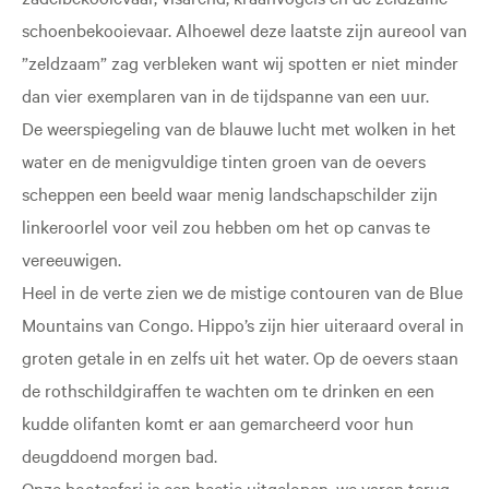
schoenbekooievaar. Alhoewel deze laatste zijn aureool van
”zeldzaam” zag verbleken want wij spotten er niet minder
dan vier exemplaren van in de tijdspanne van een uur.
De weerspiegeling van de blauwe lucht met wolken in het
water en de menigvuldige tinten groen van de oevers
scheppen een beeld waar menig landschapschilder zijn
linkeroorlel voor veil zou hebben om het op canvas te
vereeuwigen.
Heel in de verte zien we de mistige contouren van de Blue
Mountains van Congo. Hippo’s zijn hier uiteraard overal in
groten getale in en zelfs uit het water. Op de oevers staan
de rothschildgiraffen te wachten om te drinken en een
kudde olifanten komt er aan gemarcheerd voor hun
deugddoend morgen bad.
Onze bootsafari is een beetje uitgelopen, we varen terug