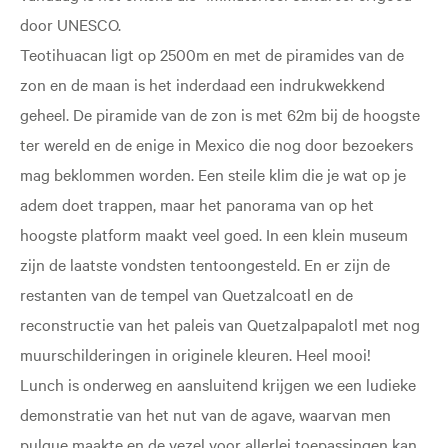
door UNESCO.
Teotihuacan ligt op 2500m en met de piramides van de
zon en de maan is het inderdaad een indrukwekkend
geheel. De piramide van de zon is met 62m bij de hoogste
ter wereld en de enige in Mexico die nog door bezoekers
mag beklommen worden. Een steile klim die je wat op je
adem doet trappen, maar het panorama van op het
hoogste platform maakt veel goed. In een klein museum
zijn de laatste vondsten tentoongesteld. En er zijn de
restanten van de tempel van Quetzalcoatl en de
reconstructie van het paleis van Quetzalpapalotl met nog
muurschilderingen in originele kleuren. Heel mooi!
Lunch is onderweg en aansluitend krijgen we een ludieke
demonstratie van het nut van de agave, waarvan men
pulque maakte en de vezel voor allerlei toepassingen kan