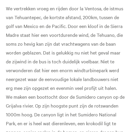
We vertrekken vroeg en rijden door la Ventosa, de istmus
van Tehuantepec, de kortste afstand, 200km, tussen de
golf van Mexico en de Pacific. Door een kloof in de Sierra
Madre staat hier een voortdurende wind, de Tehuano, die
soms zo hevig kan zijn dat vrachtwagens van de baan
worden geblazen. Dat is gelukkig nu niet het geval maar
de zijwind in de bus is toch duidelijk voelbaar. Niet te
verwonderen dat hier een enorm windturbinepark werd
neergezet waar de eenvoudige lokale landbouwers niet
erg mee zijn opgezet en evenmin veel profijt uit halen.
We maken een boottocht door de Sumidero canyon op de
Grijalva rivier. Op zijn hoogste punt zijn de rotswanden
1000m hoog. De canyon ligt in het Sumidero National
Park, en er is heel wat dierenleven, een krokodil ligt te
zonnen, aapjes spelen in de bomen, en gieren drogen hun