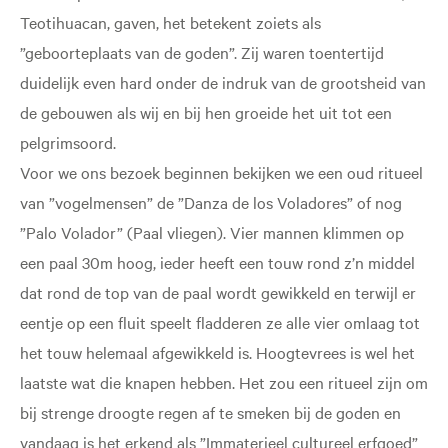
Teotihuacan, gaven, het betekent zoiets als
”geboorteplaats van de goden”. Zij waren toentertijd
duidelijk even hard onder de indruk van de grootsheid van
de gebouwen als wij en bij hen groeide het uit tot een
pelgrimsoord.
Voor we ons bezoek beginnen bekijken we een oud ritueel
van ”vogelmensen” de ”Danza de los Voladores” of nog
”Palo Volador” (Paal vliegen). Vier mannen klimmen op
een paal 30m hoog, ieder heeft een touw rond z’n middel
dat rond de top van de paal wordt gewikkeld en terwijl er
eentje op een fluit speelt fladderen ze alle vier omlaag tot
het touw helemaal afgewikkeld is. Hoogtevrees is wel het
laatste wat die knapen hebben. Het zou een ritueel zijn om
bij strenge droogte regen af te smeken bij de goden en
vandaag is het erkend als ”Immaterieel cultureel erfgoed”