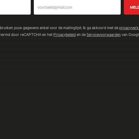
ebruiken jouw gegevens enkel voor de mailinglijst. Ik ga akkoord met de
privacyverk
schermd door reCAPTCHA en het
Privacybeleid
en de
Servicevoorwaarden
van Google