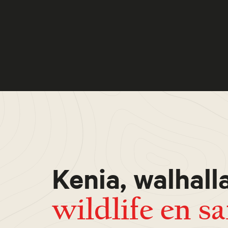
Kenia, walhall
wildlife en sa