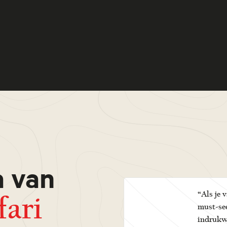
a van
“Als je 
fari
must-see
indrukw