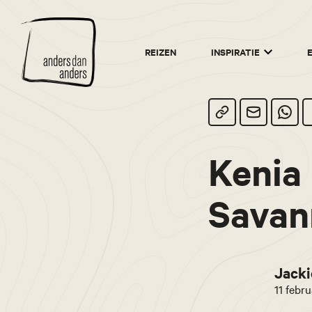
Anders
REIZEN
INSPIRATIE
dan
Anders
Kenia 
Savan
Jacki
11 febru