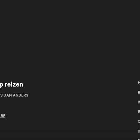
p reizen
R
RS DAN ANDERS
I
.BE