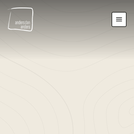
Anders
Toon
dan
navigatie
Anders