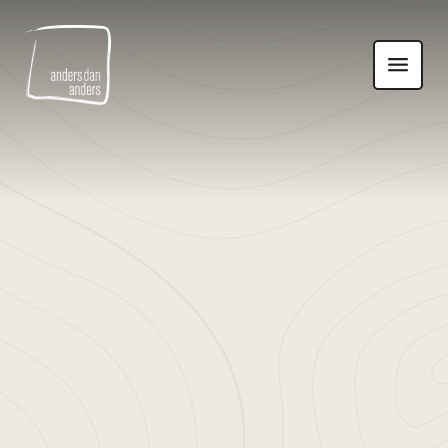
Anders
Toon
dan
navigatie
Anders