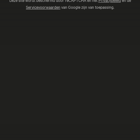
Deze site wordt beschermd door reCAPTCHA en het
Privacybeleid
en de
Servicevoorwaarden
van Google zijn van toepassing.