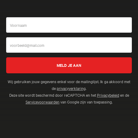
Wij gebruiken jouw gegevens enkel voor de mailinglijst. Ik ga akkoord met
de
privacyverklaring
.
Deze site wordt beschermd door reCAPTCHA en het
Privacybeleid
en de
Servicevoorwaarden
van Google zijn van toepassing.