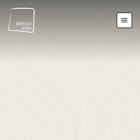
Anders
Toon
dan
navigatie
Anders