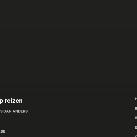
p reizen
R
RS DAN ANDERS
I
.BE