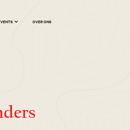
EVENTS
OVER ONS
nders