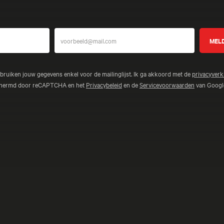
ebruiken jouw gegevens enkel voor de mailinglijst. Ik ga akkoord met de
privacyverk
schermd door reCAPTCHA en het
Privacybeleid
en de
Servicevoorwaarden
van Google