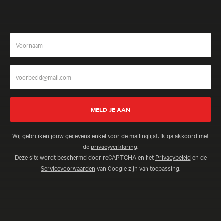
Wij gebruiken jouw gegevens enkel voor de mailinglijst. Ik ga akkoord met
de
privacyverklaring
.
Deze site wordt beschermd door reCAPTCHA en het
Privacybeleid
en de
Servicevoorwaarden
van Google zijn van toepassing.