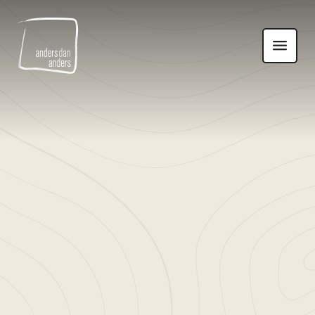
Anders
Toon
dan
navigatie
Anders