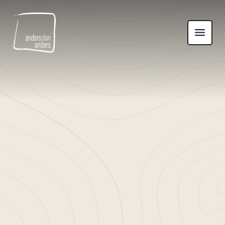
Anders
Toon
dan
navigatie
Anders