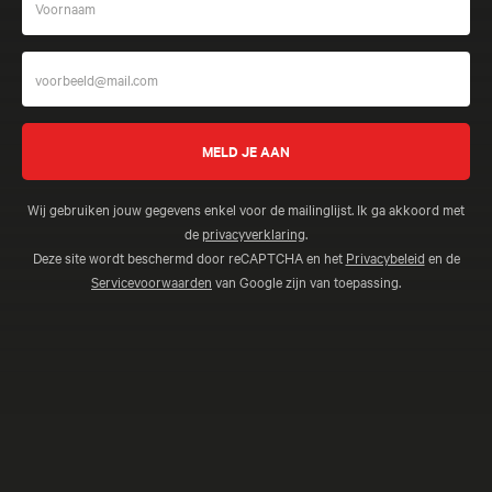
Wij gebruiken jouw gegevens enkel voor de mailinglijst. Ik ga akkoord met
de
privacyverklaring
.
Deze site wordt beschermd door reCAPTCHA en het
Privacybeleid
en de
Servicevoorwaarden
van Google zijn van toepassing.