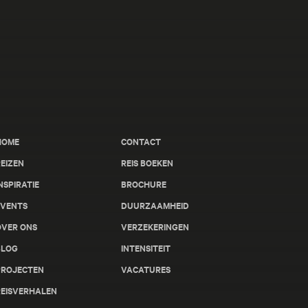
HOME
CONTACT
EIZEN
REIS BOEKEN
NSPIRATIE
BROCHURE
EVENTS
DUURZAAMHEID
OVER ONS
VERZEKERINGEN
BLOG
INTENSITEIT
PROJECTEN
VACATURES
REISVERHALEN