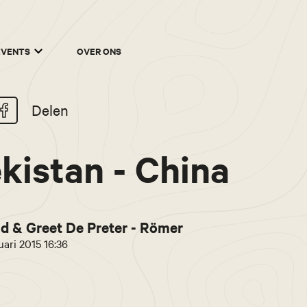
EVENTS
OVER ONS
Delen
kistan - China
d & Greet De Preter - Römer
uari 2015 16:36