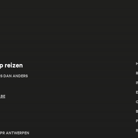
p reizen
R
RS DAN ANDERS
I
.BE
- RPR ANTWERPEN