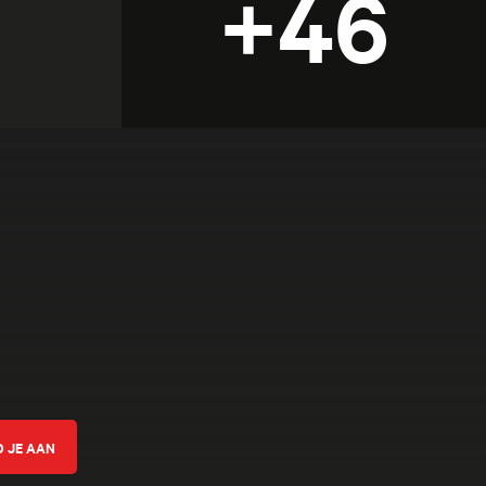
+46
ven