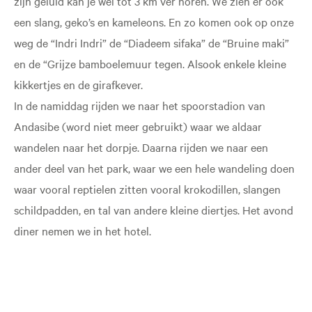
zijn geluid kan je wel tot 3 km ver horen. We zien er ook
een slang, geko’s en kameleons. En zo komen ook op onze
weg de “Indri Indri” de “Diadeem sifaka” de “Bruine maki”
en de “Grijze bamboelemuur tegen. Alsook enkele kleine
kikkertjes en de girafkever.
In de namiddag rijden we naar het spoorstadion van
Andasibe (word niet meer gebruikt) waar we aldaar
wandelen naar het dorpje. Daarna rijden we naar een
ander deel van het park, waar we een hele wandeling doen
waar vooral reptielen zitten vooral krokodillen, slangen
schildpadden, en tal van andere kleine diertjes. Het avond
diner nemen we in het hotel.