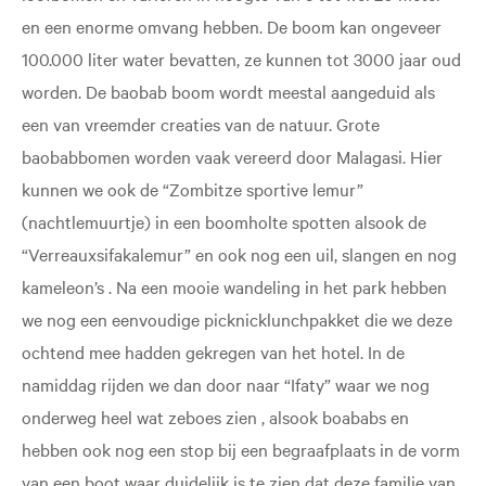
en een enorme omvang hebben. De boom kan ongeveer
100.000 liter water bevatten, ze kunnen tot 3000 jaar oud
worden. De baobab boom wordt meestal aangeduid als
een van vreemder creaties van de natuur. Grote
baobabbomen worden vaak vereerd door Malagasi. Hier
kunnen we ook de “Zombitze sportive lemur”
(nachtlemuurtje) in een boomholte spotten alsook de
“Verreauxsifakalemur” en ook nog een uil, slangen en nog
kameleon’s . Na een mooie wandeling in het park hebben
we nog een eenvoudige picknicklunchpakket die we deze
ochtend mee hadden gekregen van het hotel. In de
namiddag rijden we dan door naar “Ifaty” waar we nog
onderweg heel wat zeboes zien , alsook boababs en
hebben ook nog een stop bij een begraafplaats in de vorm
van een boot waar duidelijk is te zien dat deze familie van