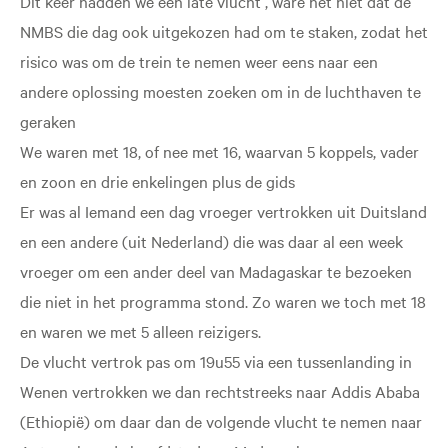
Dit keer hadden we een late vlucht , ware het niet dat de
NMBS die dag ook uitgekozen had om te staken, zodat het
risico was om de trein te nemen weer eens naar een
andere oplossing moesten zoeken om in de luchthaven te
geraken
We waren met 18, of nee met 16, waarvan 5 koppels, vader
en zoon en drie enkelingen plus de gids
Er was al Iemand een dag vroeger vertrokken uit Duitsland
en een andere (uit Nederland) die was daar al een week
vroeger om een ander deel van Madagaskar te bezoeken
die niet in het programma stond. Zo waren we toch met 18
en waren we met 5 alleen reizigers.
De vlucht vertrok pas om 19u55 via een tussenlanding in
Wenen vertrokken we dan rechtstreeks naar Addis Ababa
(Ethiopië) om daar dan de volgende vlucht te nemen naar