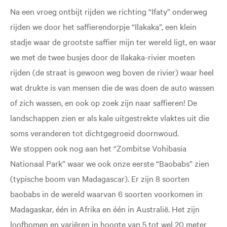
Na een vroeg ontbijt rijden we richting “Ifaty” onderweg
rijden we door het saffierendorpje “Ilakaka”, een klein
stadje waar de grootste saffier mijn ter wereld ligt, en waar
we met de twee busjes door de Ilakaka-rivier moeten
rijden (de straat is gewoon weg boven de rivier) waar heel
wat drukte is van mensen die de was doen de auto wassen
of zich wassen, en ook op zoek zijn naar saffieren! De
landschappen zien er als kale uitgestrekte vlaktes uit die
soms veranderen tot dichtgegroeid doornwoud.
We stoppen ook nog aan het “Zombitse Vohibasia
Nationaal Park” waar we ook onze eerste “Baobabs” zien
(typische boom van Madagascar). Er zijn 8 soorten
baobabs in de wereld waarvan 6 soorten voorkomen in
Madagaskar, één in Afrika en één in Australië. Het zijn
loofbomen en variëren in hoogte van 5 tot wel 20 meter