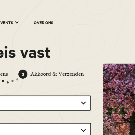
EVENTS
OVER ONS
is vast
3
ens
Akkoord & Verzenden