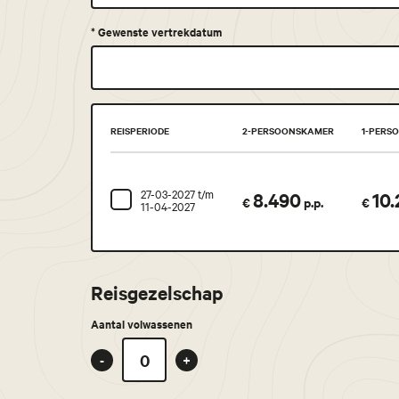
*
Gewenste vertrekdatum
REISPERIODE
2-PERSOONSKAMER
1-PERS
27-03-2027 t/m
8.490
10
€
p.p.
€
11-04-2027
Reisgezelschap
Aantal volwassenen
-
+