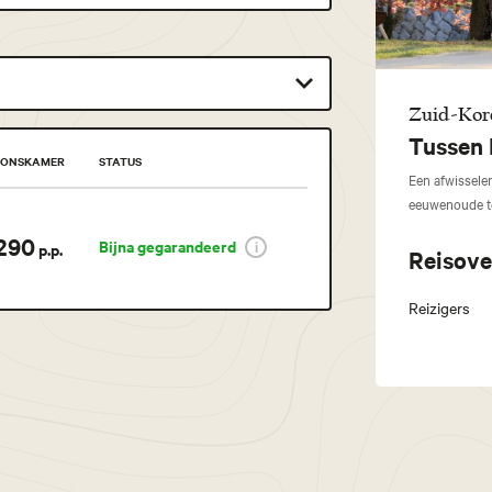
Zuid-Kore
Tussen
OONSKAMER
STATUS
Een afwissele
eeuwenoude t
.290
Bijna gegarandeerd
p.p.
Reisove
Reizigers