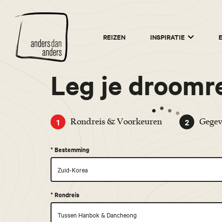
Anders
REIZEN
INSPIRATIE
dan
Anders
Leg je droomre
1
2
Rondreis & Voorkeuren
Gegev
*
Bestemming
*
Rondreis