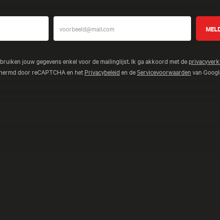
ebruiken jouw gegevens enkel voor de mailinglijst. Ik ga akkoord met de
privacyverk
schermd door reCAPTCHA en het
Privacybeleid
en de
Servicevoorwaarden
van Google