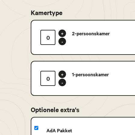
Kamertype
2-persoonskamer
+
-
1-persoonskamer
+
-
Optionele extra's
AdA Pakket