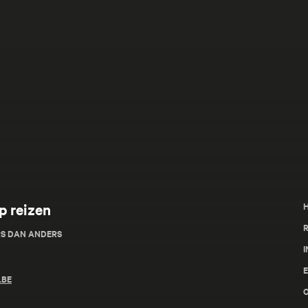
p reizen
R
RS DAN ANDERS
I
.BE