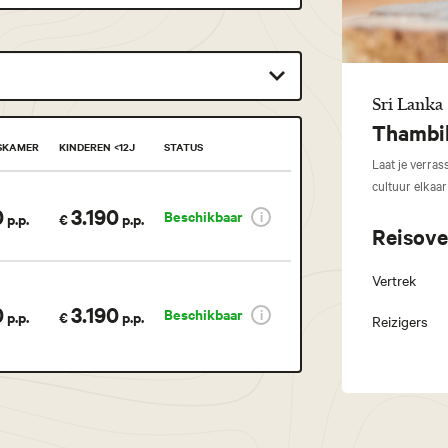
Sri Lanka
Thambil
SKAMER
KINDEREN <12J
STATUS
Laat je verra
cultuur elkaa
0
3.190
Beschikbaar
p.p.
€
p.p.
Reisove
Vertrek
0
3.190
Beschikbaar
p.p.
€
p.p.
Reizigers