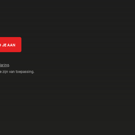
ven
laring
.
 zijn van toepassing.