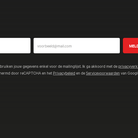
Meer bele
ebruiken jouw gegevens enkel voor de mailinglijst. Ik ga akkoord met de
privacyverk
schermd door reCAPTCHA en het
Privacybeleid
en de
Servicevoorwaarden
van Google