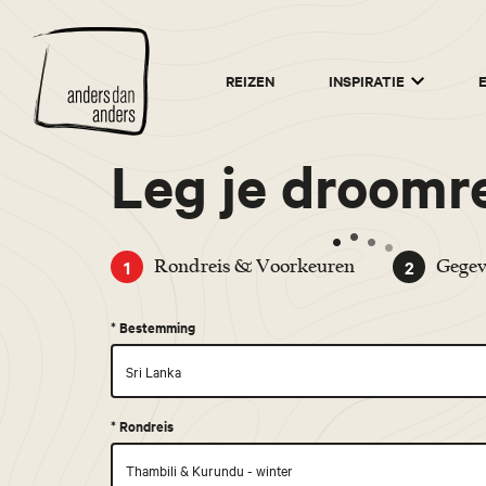
Anders
REIZEN
INSPIRATIE
dan
Anders
Leg je droomre
1
2
Rondreis & Voorkeuren
Gegev
*
Bestemming
*
Rondreis