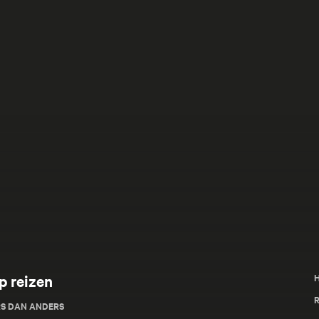
p reizen
R
RS DAN ANDERS