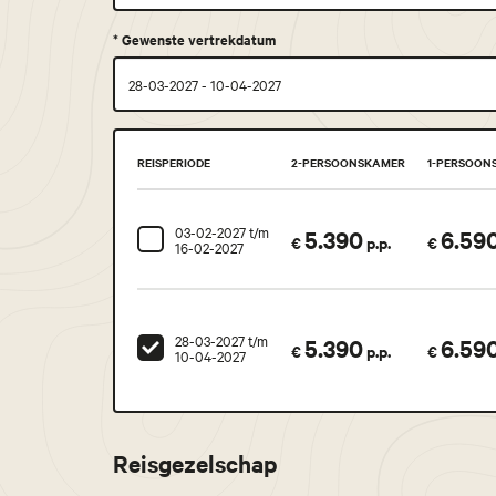
*
Gewenste vertrekdatum
REISPERIODE
2-PERSOONSKAMER
1-PERSOON
03-02-2027 t/m
5.390
6.59
€
p.p.
€
16-02-2027
28-03-2027 t/m
5.390
6.59
€
p.p.
€
10-04-2027
Reisgezelschap