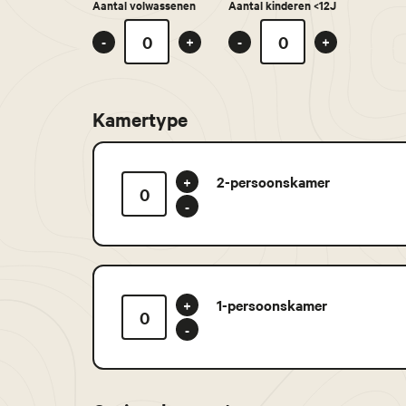
Aantal volwassenen
Aantal kinderen <12J
-
+
-
+
Kamertype
2-persoonskamer
+
-
1-persoonskamer
+
-