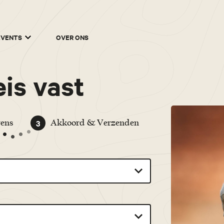
EVENTS
OVER ONS
is vast
3
ens
Akkoord & Verzenden