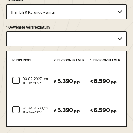
*
Gewenste vertrekdatum
REISPERIODE
2-PERSOONSKAMER
1-PERSOONSKAMER
KIN
03-02-2027 t/m
5.390
6.590
3
€
p.p.
€
p.p.
€
16-02-2027
28-03-2027 t/m
5.390
6.590
3
€
p.p.
€
p.p.
€
10-04-2027