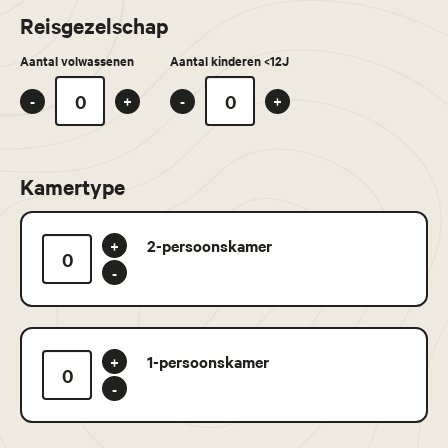
Reisgezelschap
Aantal volwassenen
Aantal kinderen <12J
-
+
-
+
Kamertype
2-persoonskamer
+
-
1-persoonskamer
+
-