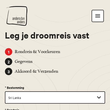
Anders
Toon
dan
navigatie
Anders
Leg je droomreis vast
1
Rondreis & Voorkeuren
2
Gegevens
3
Akkoord & Verzenden
*
Bestemming
*
Rondreis