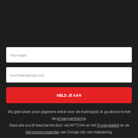
Meer beleven
Wij gebruiken jouw gegevens enkel voor de mailinglijst. Ik ga akkoord met
de
privacyverklaring
.
Deze site wordt beschermd door reCAPTCHA en het
Privacybeleid
en de
Servicevoorwaarden
van Google zijn van toepassing.