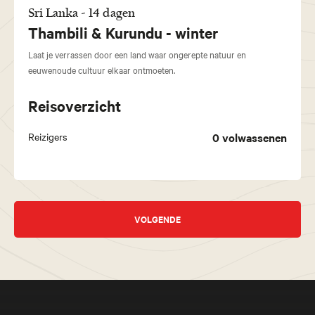
Sri Lanka - 14 dagen
Thambili & Kurundu - winter
Laat je verrassen door een land waar ongerepte natuur en
eeuwenoude cultuur elkaar ontmoeten.
Reisoverzicht
Reizigers
0
volwassenen
VOLGENDE