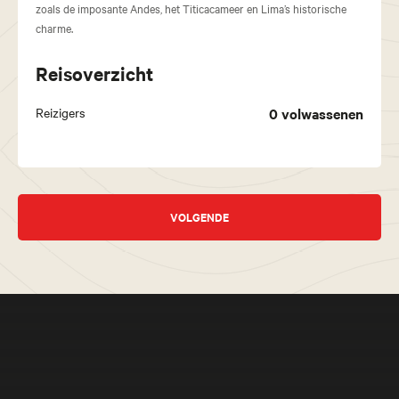
zoals de imposante Andes, het Titicacameer en Lima’s historische
charme.
Reisoverzicht
Reizigers
0
volwassenen
VOLGENDE
Meer beleven