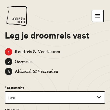
Anders
Toon
dan
navigatie
Anders
Leg je droomreis vast
1
Rondreis & Voorkeuren
2
Gegevens
3
Akkoord & Verzenden
*
Bestemming
*
Rondreis