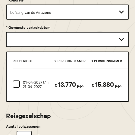
*
Gewenste vertrekdatum
REISPERIODE
2-PERSOONSKAMER
1-PERSOONSKAMER
STA
01-04-2027 t/m
13.770
15.880
Geg
€
p.p.
€
p.p.
21-04-2027
Reisgezelschap
Aantal volwassenen