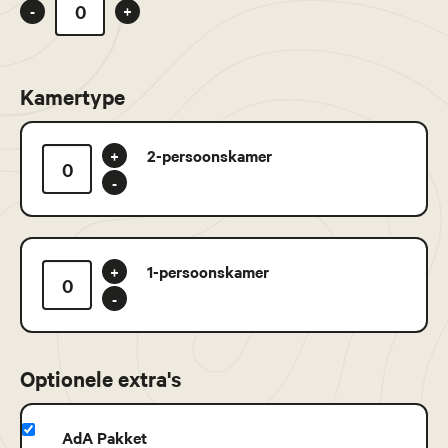
-
+
Kamertype
2-persoonskamer
+
-
1-persoonskamer
+
-
Optionele extra's
AdA Pakket