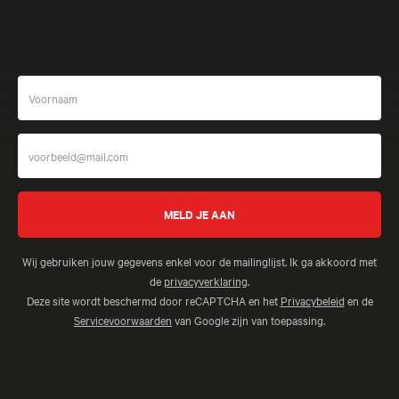
Wij gebruiken jouw gegevens enkel voor de mailinglijst. Ik ga akkoord met
de
privacyverklaring
.
Deze site wordt beschermd door reCAPTCHA en het
Privacybeleid
en de
Servicevoorwaarden
van Google zijn van toepassing.