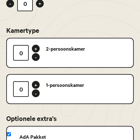
-
+
Kamertype
2-persoonskamer
+
-
1-persoonskamer
+
-
Optionele extra's
AdA Pakket