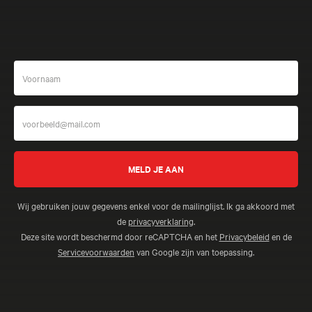
Wij gebruiken jouw gegevens enkel voor de mailinglijst. Ik ga akkoord met
de
privacyverklaring
.
Deze site wordt beschermd door reCAPTCHA en het
Privacybeleid
en de
Servicevoorwaarden
van Google zijn van toepassing.