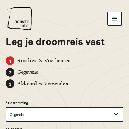
Anders
Toon
dan
navigatie
Anders
Leg je droomreis vast
1
Rondreis & Voorkeuren
2
Gegevens
3
Akkoord & Verzenden
*
Bestemming
*
Rondreis