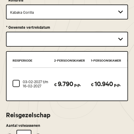
*
Gewenste vertrekdatum
REISPERIODE
2-PERSOONSKAMER
1-PERSOONSKAMER
STA
03-02-2027 t/m
9.790
10.940
Bij
€
p.p.
€
p.p.
16-02-2027
Reisgezelschap
Aantal volwassenen