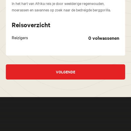
In het hart van Afrika reis je door weelderige regenwouden,
moerassen en savannes op zoek naar de bedreigde berggorilla.
Reisoverzicht
Reizigers
0
volwassenen
VOLGENDE
Meer beleven