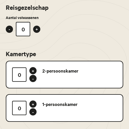
Reisgezelschap
Aantal volwassenen
-
+
Kamertype
2-persoonskamer
+
-
1-persoonskamer
+
-