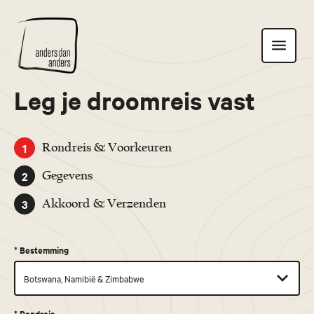
Anders
Toon
dan
navigatie
Anders
Leg je droomreis vast
1
Rondreis & Voorkeuren
2
Gegevens
3
Akkoord & Verzenden
*
Bestemming
*
Rondreis