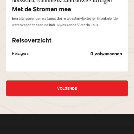
Botswana, Namibië & Zimbabwe - 18 dagen
Met de Stromen mee
Een afwisselende reis langs dorre woestijnvlaktes en kronkelende
waterwegen tot aan de indrukwekkende Victoria Falls.
Reisoverzicht
Reizigers
0
volwassenen
VOLGENDE