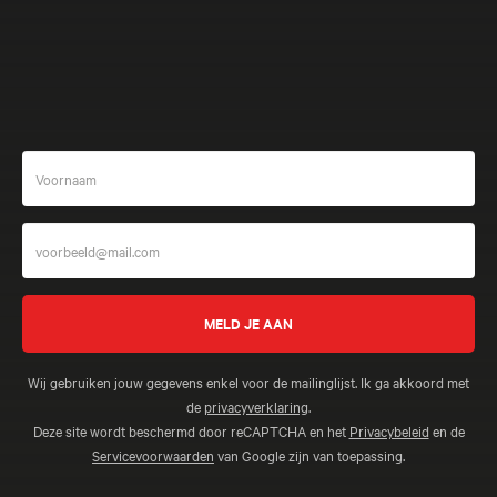
Meer beleven
Wij gebruiken jouw gegevens enkel voor de mailinglijst. Ik ga akkoord met
de
privacyverklaring
.
Deze site wordt beschermd door reCAPTCHA en het
Privacybeleid
en de
Servicevoorwaarden
van Google zijn van toepassing.