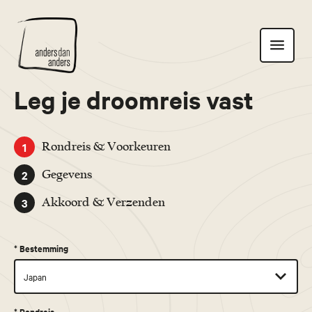
Anders
Toon
dan
navigatie
Anders
Leg je droomreis vast
1
Rondreis & Voorkeuren
2
Gegevens
3
Akkoord & Verzenden
*
Bestemming
*
Rondreis