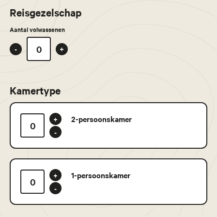
Reisgezelschap
Aantal volwassenen
-
+
Kamertype
2-persoonskamer
+
-
1-persoonskamer
+
-