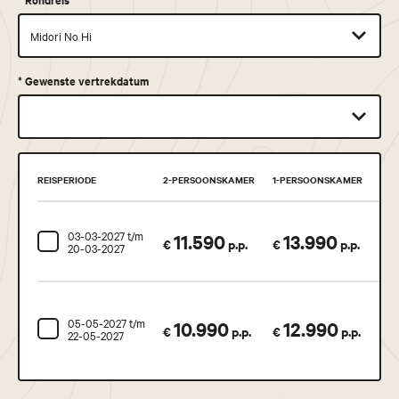
*
Gewenste vertrekdatum
REISPERIODE
2-PERSOONSKAMER
1-PERSOONSKAMER
STA
03-03-2027 t/m
11.590
13.990
Be
€
p.p.
€
p.p.
20-03-2027
05-05-2027 t/m
10.990
12.990
Ge
€
p.p.
€
p.p.
22-05-2027