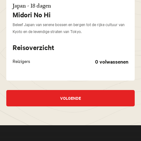
Japan - 18 dagen
Midori No Hi
Beleef Japan: van serene bossen en bergen tot de rijke cultuur van
Kyoto en de levendige straten van Tokyo.
Reisoverzicht
Reizigers
0
volwassenen
VOLGENDE