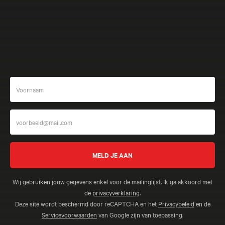
Meer beleven
Wij gebruiken jouw gegevens enkel voor de mailinglijst. Ik ga akkoord met
de
privacyverklaring
.
Deze site wordt beschermd door reCAPTCHA en het
Privacybeleid
en de
Servicevoorwaarden
van Google zijn van toepassing.