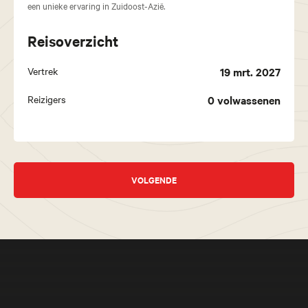
een unieke ervaring in Zuidoost-Azië.
Reisoverzicht
Vertrek
19 mrt. 2027
Reizigers
0
volwassenen
VOLGENDE
Meer beleven