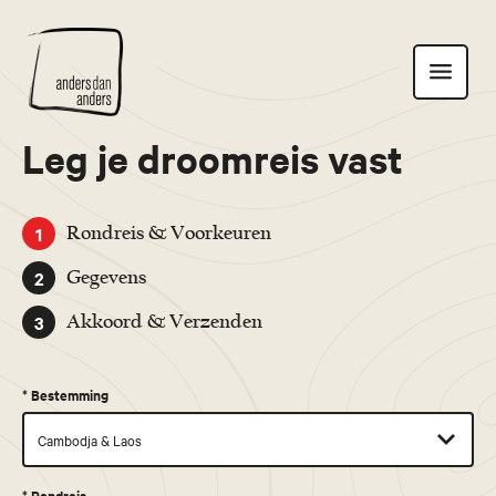
Anders
Toon
dan
navigatie
Anders
Leg je droomreis vast
1
Rondreis & Voorkeuren
2
Gegevens
3
Akkoord & Verzenden
*
Bestemming
*
Rondreis