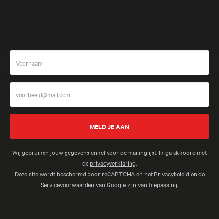
Wij gebruiken jouw gegevens enkel voor de mailinglijst. Ik ga akkoord met
de
privacyverklaring
.
Deze site wordt beschermd door reCAPTCHA en het
Privacybeleid
en de
Servicevoorwaarden
van Google zijn van toepassing.