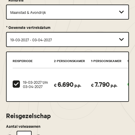
*
Gewenste vertrekdatum
REISPERIODE
2-PERSOONSKAMER
1-PERSOONSKAMER
STA
19-03-2027 t/m
6.690
7.790
Geg
€
p.p.
€
p.p.
03-04-2027
Reisgezelschap
Aantal volwassenen