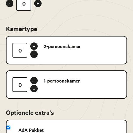
-
+
Kamertype
2-persoonskamer
+
-
1-persoonskamer
+
-
Optionele extra's
AdA Pakket