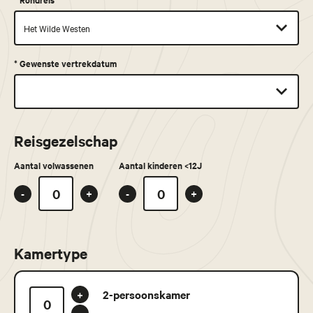
*
Gewenste vertrekdatum
Reisgezelschap
Aantal volwassenen
Aantal kinderen <12J
-
+
-
+
Kamertype
2-persoonskamer
+