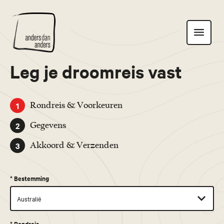
Anders
Toon
dan
navigatie
Anders
Leg je droomreis vast
1
Rondreis & Voorkeuren
2
Gegevens
3
Akkoord & Verzenden
*
Bestemming
*
Rondreis