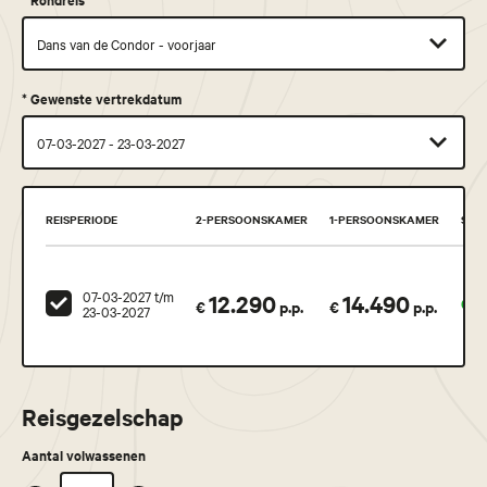
*
Gewenste vertrekdatum
REISPERIODE
2-PERSOONSKAMER
1-PERSOONSKAMER
STA
07-03-2027 t/m
12.290
14.490
Geg
€
p.p.
€
p.p.
23-03-2027
Reisgezelschap
Aantal volwassenen