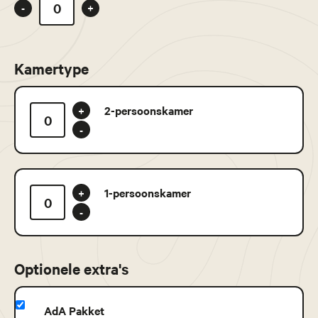
-
+
Kamertype
2-persoonskamer
+
-
1-persoonskamer
+
-
Optionele extra's
AdA Pakket