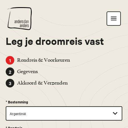
Anders
Toon
dan
navigatie
Anders
Leg je droomreis vast
1
Rondreis & Voorkeuren
2
Gegevens
3
Akkoord & Verzenden
*
Bestemming
*
Rondreis