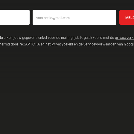
ebruiken jouw gegevens enkel voor de mailinglijst. Ik ga akkoord met de
privacyverk
schermd door reCAPTCHA en het
Privacybeleid
en de
Servicevoorwaarden
van Google