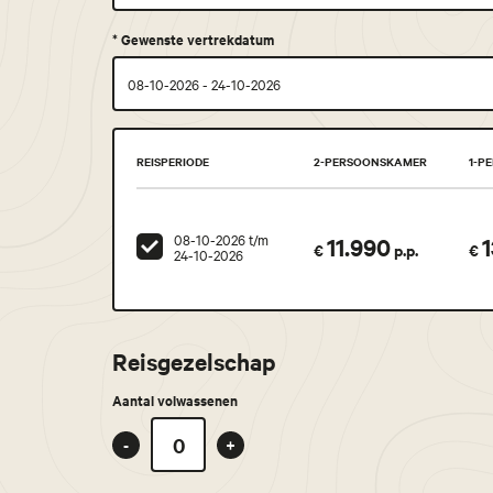
*
Gewenste vertrekdatum
REISPERIODE
2-PERSOONSKAMER
1-P
08-10-2026 t/m
11.990
€
p.p.
€
24-10-2026
Reisgezelschap
Aantal volwassenen
-
+