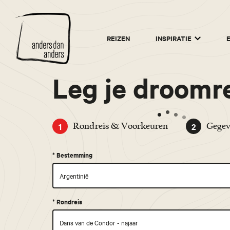
Anders
REIZEN
INSPIRATIE
dan
Anders
Leg je droomre
1
2
Rondreis & Voorkeuren
Gegev
*
Bestemming
*
Rondreis