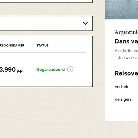
Argentini
Dans va
ERSOONSKAMER
STATUS
Van de ritmis
indrukwekken
13.990
Gegarandeerd
p.p.
Reisove
Vertrek
Reizigers