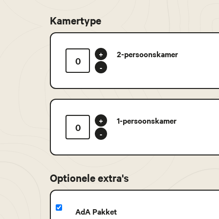
Kamertype
2-persoonskamer
+
-
1-persoonskamer
+
-
Optionele extra's
AdA Pakket