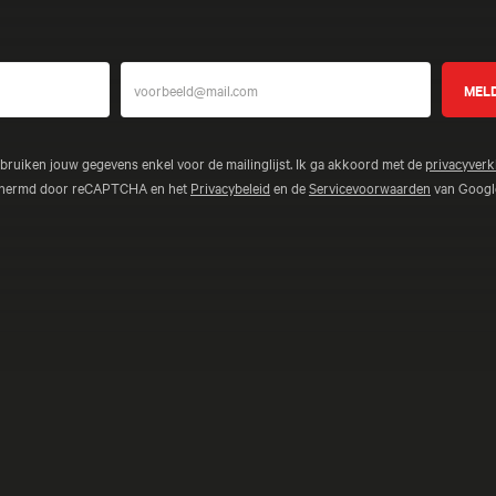
ebruiken jouw gegevens enkel voor de mailinglijst. Ik ga akkoord met de
privacyverk
schermd door reCAPTCHA en het
Privacybeleid
en de
Servicevoorwaarden
van Google