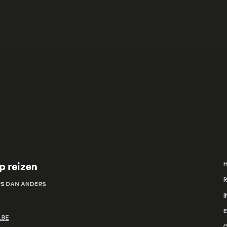
p reizen
R
RS DAN ANDERS
I
.BE