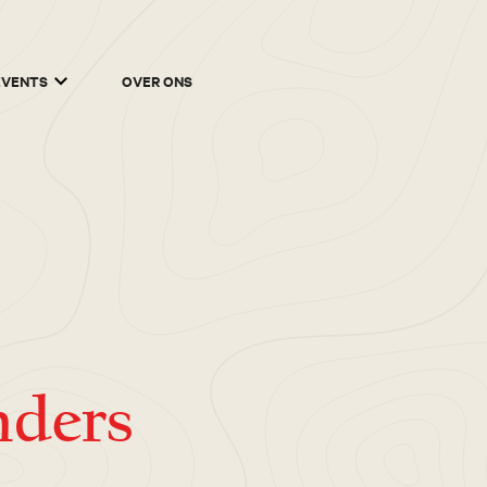
EVENTS
OVER ONS
nders