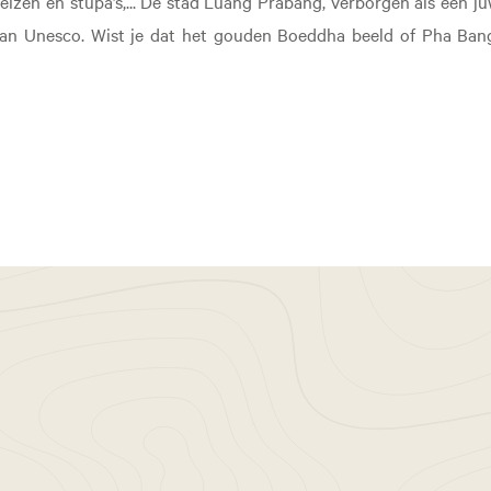
eizen en stupa’s,... De stad Luang Prabang, verborgen als een ju
van Unesco. Wist je dat het gouden Boeddha beeld of Pha Ban