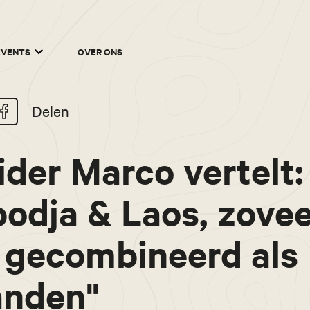
EVENTS
OVER ONS
Delen
ider Marco vertelt:
odja & Laos, zovee
 gecombineerd als
anden"