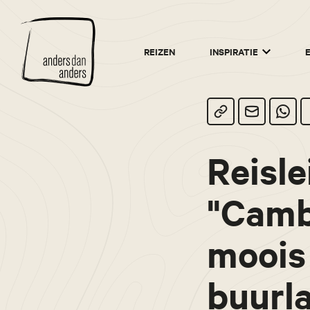
Anders
REIZEN
INSPIRATIE
dan
Anders
Reisle
"Camb
moois
buurl