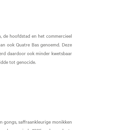
h, de hoofdstad en het commercieel
d dan ook Quatre Bas genoemd. Deze
werd daardoor ook minder kwetsbaar
idde tot genocide.
en gongs, saffraankleurige monikken