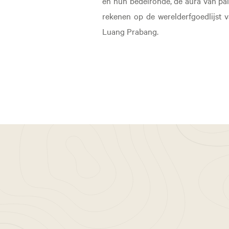
en hun bedelronde, de aura van pal
rekenen op de werelderfgoedlijst 
Luang Prabang.