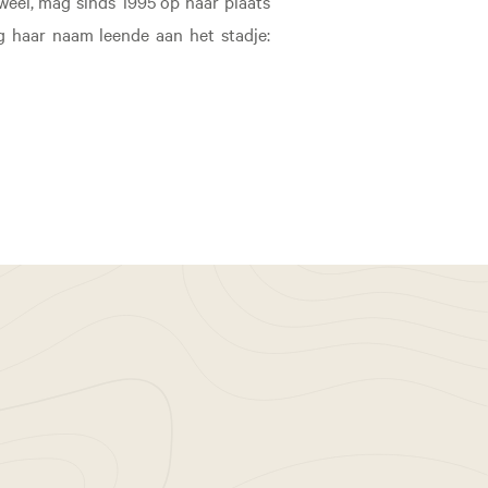
weel, mag sinds 1995 op haar plaats
g haar naam leende aan het stadje: